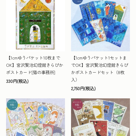
【1cmゆうパケット10枚まで
【1cmゆうパケット1セットま
OK】宮沢賢治幻燈館きらぴか
でOK】宮沢賢治幻燈館きらぴ
ポストカード[猫の事務所]
かポストカードセット（8枚
入）
330円(税込)
2,750円(税込)