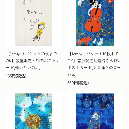
【1cmゆうパケット10枚まで
【1cmゆうパケット10枚まで
OK】数量限定・SKDポストカ
OK】宮沢賢治幻燈館きらぴか
ード[逢いたいの。]
ポストカード[セロ弾きのゴー
シュ]
165円(税込)
330円(税込)