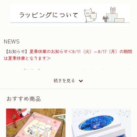
NEWS
【お知らせ】
夏季休業のお知らせ＜8/11（火）～8/17（月）の期間
は夏季休業となります＞
2026.7.31 【新商品】
My Dear Catsシリーズのきらぴかマスキングテ
ープ
が発売しました。
続きを見る
2026.7.30 【新商品】
モン・ペルシェポストカードセット
が発売しま
した。
おすすめ商品
2026.7.24 【新商品】
宮沢賢治幻燈館 銀河鉄道ノ夜 お線香（ミニ
寸）
が発売しました。
2026.7.23 【新商品】
イニシャルルルベのなみなみステンレスタンブ
ラー
が発売しました。