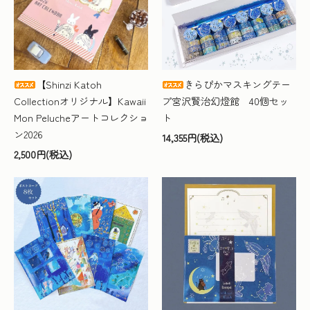
2026.7.17 【再入荷】
モン・ペルシェのゲストタオル・フェイスタオ
ル
が再入荷しました。
2026.7.17 【数量限定】
モン・ペルシェの文具＆タオルギフトセット
が発売しました。
【Shinzi Katoh
きらぴかマスキングテー
Collectionオリジナル】Kawaii
プ宮沢賢治幻燈館 40個セッ
Mon Pelucheアートコレクショ
ト
ン2026
14,355円(税込)
2,500円(税込)