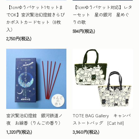
【1cmゆうパケット1セットま
【1cmゆうパケット対応】レタ
でOK】宮沢賢治幻燈館きらぴ
ーセット 星の銀河 星めぐ
かポストカードセット（8枚
りの歌
入）
594円(税込)
2,750円(税込)
宮沢賢治幻燈館 銀河鉄道ノ
TOTE BAG Gallery キャンバ
夜 お線香（りんごの香り）
ストートバッグ [Cat hill]
1,320円(税込)
3,960円(税込)