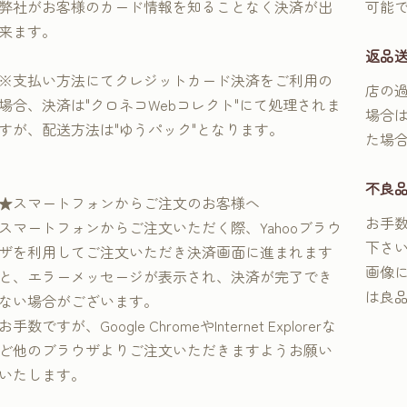
弊社がお客様のカード情報を知ることなく決済が出
可能
来ます。
返品
※支払い方法にてクレジットカード決済をご利用の
店の
場合、決済は"クロネコWebコレクト"にて処理されま
場合
すが、配送方法は"ゆうパック"となります。
た場
不良
★スマートフォンからご注文のお客様へ
お手
スマートフォンからご注文いただく際、Yahooブラウ
下さ
ザを利用してご注文いただき決済画面に進まれます
画像
と、エラーメッセージが表示され、決済が完了でき
は良
ない場合がございます。
お手数ですが、Google ChromeやInternet Explorerな
ど他のブラウザよりご注文いただきますようお願い
いたします。