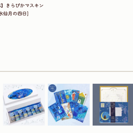
応】きらぴかマスキン
[水仙月の四日]