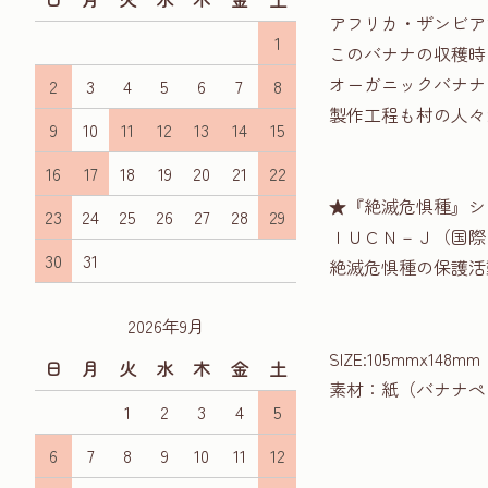
アフリカ・ザンビア
1
このバナナの収穫時
オーガニックバナナ
2
3
4
5
6
7
8
製作工程も村の人々
9
10
11
12
13
14
15
16
17
18
19
20
21
22
★『絶滅危惧種』シ
23
24
25
26
27
28
29
ＩＵＣＮ－Ｊ（国際
30
31
絶滅危惧種の保護活
2026年9月
SIZE:105mmx148mm
日
月
火
水
木
金
土
素材：紙（バナナペ
1
2
3
4
5
6
7
8
9
10
11
12