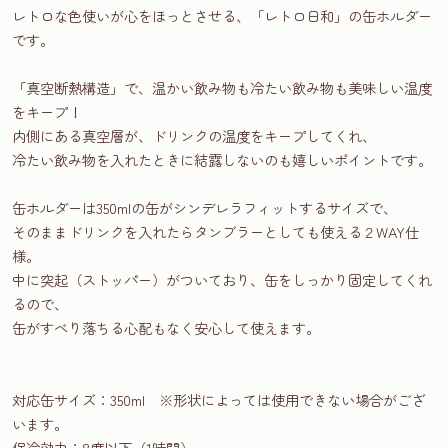
レトロな色使いが心をほっとさせる、「レトロ日和」の缶ホルダー
です。
「真空断熱構造」で、温かい飲み物も冷たい飲み物も美味しい温度
をキープ！
内側にある真空層が、ドリンクの温度をキープしてくれ、
冷たい飲み物を入れたときに結露しないのも嬉しいポイントです。
缶ホルダーは350mlの缶がシンデレラフィットするサイズで、
そのままドリンクを入れたらタンブラーとしても使える２WAY仕
様。
中に突起（ストッパー）がついており、缶をしっかり固定してくれ
るので、
缶がすべり落ちる心配もなく安心して使えます。
対応缶サイズ：350ml ※形状によっては使用できない場合がござ
います。
保冷効力：8度以下（1時間）