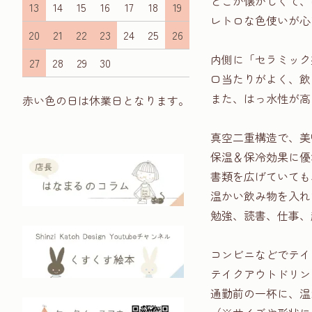
どこか懐かしくて、
13
14
15
16
17
18
19
レトロな色使いが心
20
21
22
23
24
25
26
内側に「セラミック
27
28
29
30
口当たりがよく、飲
また、はっ水性が高
赤い色の日は休業日となります。
真空二重構造で、美
保温＆保冷効果に優
書類を広げていても
温かい飲み物を入れ
勉強、読書、仕事、
コンビニなどでテイ
テイクアウトドリン
通勤前の一杯に、温