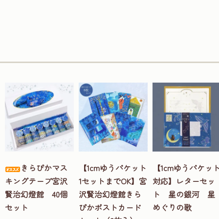
きらぴかマス
【1cmゆうパケット
【1cmゆうパケッ
キングテープ宮沢
1セットまでOK】宮
対応】レターセッ
賢治幻燈館 40個
沢賢治幻燈館きら
ト 星の銀河 星
セット
ぴかポストカード
めぐりの歌