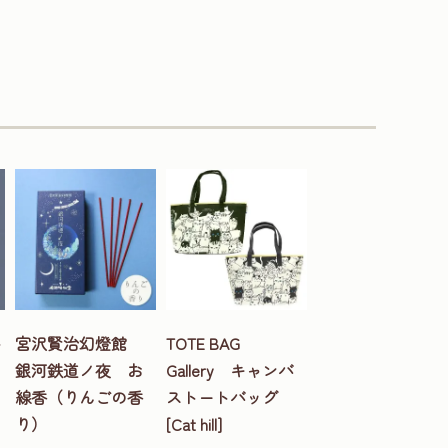
ト
宮沢賢治幻燈館
TOTE BAG
銀河鉄道ノ夜 お
Gallery キャンバ
線香（りんごの香
ストートバッグ
り）
[Cat hill]