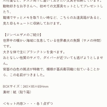
ル付箋など、デスク周りに置いておきたい文具を収納しています。
動物好きなお子さんへ、初めての文房具セットとしてプレゼントし
たり、
職場でサッとメモを取りたい時など、こちらのお道具箱があると、
見た目もキュートに収納しておけます。
【ジンベエザメのご紹介】
世界中の暖かい海域に生息している世界最大の魚類（サメの仲間）
です。
大きな体で主にプランクトンを食べます。
おとなしい性質のサメで、ダイバーが近づいても逃げようとしませ
ん。
背面の白色の斑点が特徴で、模様が甚兵衛羽織に似ていることか
ら、この名前がつきました。
BOXサイズ：240×85×65Hmm
素材：紙（貼り箱）
＜セット内容＞・・・各１点ずつ