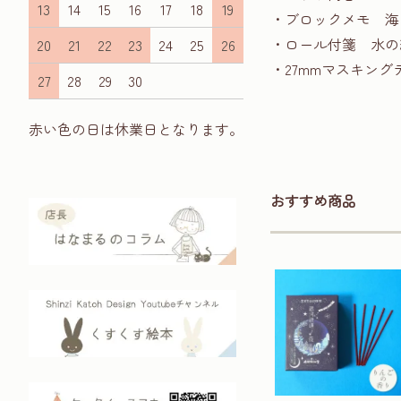
13
14
15
16
17
18
19
・ブロックメモ 海の絶
・ロール付箋 水の絶滅危
20
21
22
23
24
25
26
・27mmマスキングテ
27
28
29
30
赤い色の日は休業日となります。
おすすめ商品