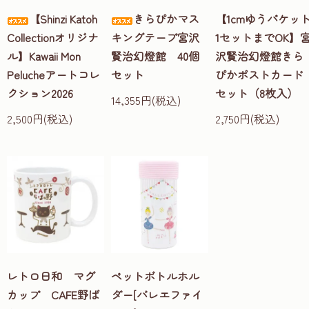
【Shinzi Katoh
きらぴかマス
【1cmゆうパケッ
Collectionオリジナ
キングテープ宮沢
1セットまでOK】
ル】Kawaii Mon
賢治幻燈館 40個
沢賢治幻燈館きら
Pelucheアートコレ
セット
ぴかポストカード
クション2026
セット（8枚入）
14,355円(税込)
2,500円(税込)
2,750円(税込)
レトロ日和 マグ
ペットボトルホル
カップ CAFE野ば
ダー[バレエファイ