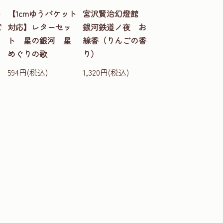
ト
【1cmゆうパケット
宮沢賢治幻燈館
宮
対応】レターセッ
銀河鉄道ノ夜 お
ト 星の銀河 星
線香（りんごの香
めぐりの歌
り）
594円(税込)
1,320円(税込)