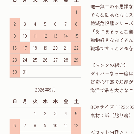
唯一無二の不思議な
1
そんな動物たちにスポッ
絶滅危惧種シリーズ
2
3
4
5
6
7
8
「あにまるっとお道
9
10
11
12
13
14
15
動物好きなお子さん
16
17
18
19
20
21
22
職場でサッとメモを
23
24
25
26
27
28
29
【マンタの紹介】
30
31
ダイバーなら一度は
好奇心旺盛で知能が
2026年9月
海洋で最も大きなエ
日
月
火
水
木
金
土
BOXサイズ：122×9
1
2
3
4
5
素材：紙（貼り箱）
6
7
8
9
10
11
12
＜セット内容＞・・