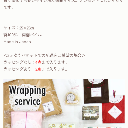
折り畳んでも使いやすい25×25cmサイズ。プレゼントにもぴったり
です。
サイズ：25×25㎝
綿100％ 両面パイル
Made in Japan
＜3㎝ゆうパケットでの配送をご希望の場合＞
ラッピングなし：
4点
まで入ります。
ラッピングあり：
2点
まで入ります。