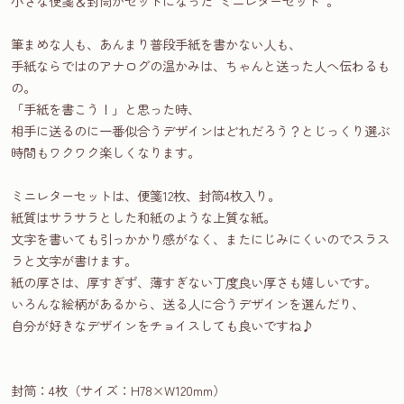
小さな便箋＆封筒がセットになった”ミニレターセット”。
筆まめな人も、あんまり普段手紙を書かない人も、
手紙ならではのアナログの温かみは、ちゃんと送った人へ伝わるも
の。
「手紙を書こう！」と思った時、
相手に送るのに一番似合うデザインはどれだろう？とじっくり選ぶ
時間もワクワク楽しくなります。
ミニレターセットは、便箋12枚、封筒4枚入り。
紙質はサラサラとした和紙のような上質な紙。
文字を書いても引っかかり感がなく、またにじみにくいのでスラス
ラと文字が書けます。
紙の厚さは、厚すぎず、薄すぎない丁度良い厚さも嬉しいです。
いろんな絵柄があるから、送る人に合うデザインを選んだり、
自分が好きなデザインをチョイスしても良いですね♪
封筒：4枚（サイズ：H78×W120mm）