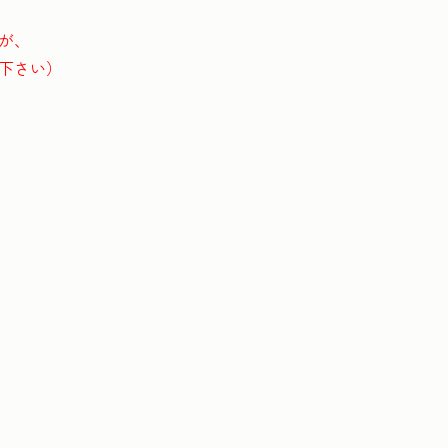
が、
下さい）