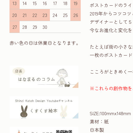
13
14
15
16
17
18
19
ポストカードのライ
2019年からコツ
20
21
22
23
24
25
26
デザイナーとして５
27
28
29
30
今なお進化と変化を
赤い色の日は休業日となります。
たとえば街の小さな
一枚のポストカード
こころがときめく一
※これらの創作物を
SIZE:100mmx148mm
素材：紙
日本製