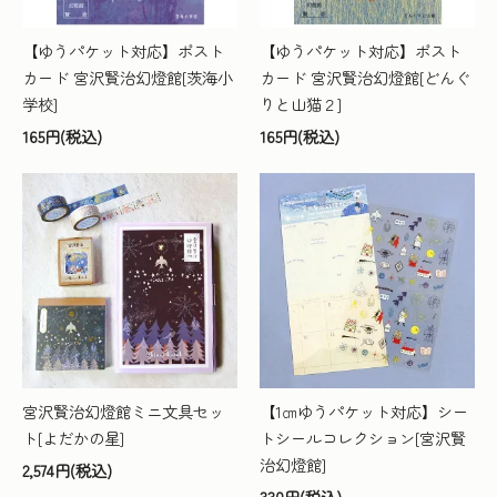
【ゆうパケット対応】ポスト
【ゆうパケット対応】ポスト
カード 宮沢賢治幻燈館[茨海小
カード 宮沢賢治幻燈館[どんぐ
学校]
りと山猫２]
165円(税込)
165円(税込)
宮沢賢治幻燈館ミニ文具セッ
【1㎝ゆうパケット対応】シー
ト[よだかの星]
トシールコレクション[宮沢賢
治幻燈館]
2,574円(税込)
330円(税込)