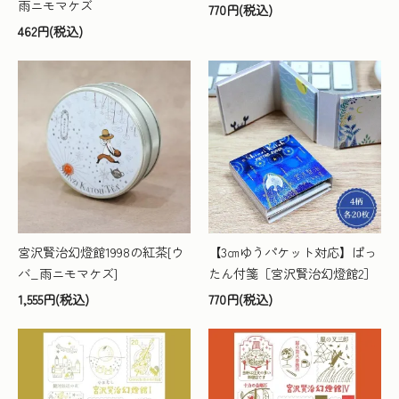
雨ニモマケズ
770円(税込)
462円(税込)
宮沢賢治幻燈館1998の紅茶[ウ
【3㎝ゆうパケット対応】ぱっ
バ_雨ニモマケズ]
たん付箋［宮沢賢治幻燈館2］
1,555円(税込)
770円(税込)