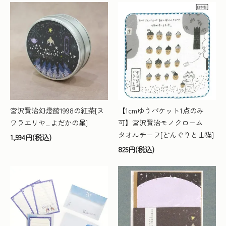
宮沢賢治幻燈館1998の紅茶[ヌ
【1cmゆうパケット1点のみ
ワラエリヤ_よだかの星]
可】宮沢賢治モノクローム
タオルチーフ[どんぐりと山猫]
1,594円(税込)
825円(税込)