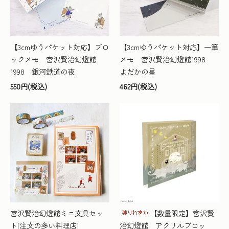
【3cmゆうパケット対応】ブロ
【3cmゆうパケット対応】一筆
ックメモ 宮沢賢治幻燈館
メモ 宮沢賢治幻燈館1998
1998 銀河鉄道の夜
よだかの星
550円(税込)
462円(税込)
宮沢賢治幻燈館ミニ文具セッ
【数量限定】宮沢賢
ト[注文の多い料理店]
治幻燈館 アクリルブロッ