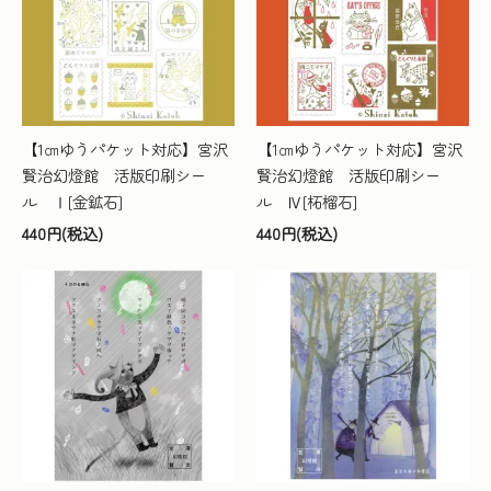
【1㎝ゆうパケット対応】宮沢
【1㎝ゆうパケット対応】宮沢
賢治幻燈館 活版印刷シー
賢治幻燈館 活版印刷シー
ル Ⅰ[金鉱石]
ル Ⅳ[柘榴石]
440円(税込)
440円(税込)