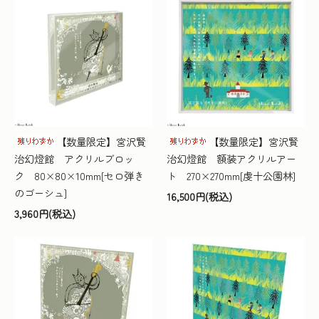
【数量限定】宮沢賢
【数量限定】宮沢賢
治幻燈館 アクリルブロッ
治幻燈館 額装アクリルアー
ク 80×80×10mm[セロ弾き
ト 270×270mm[虔十公園林]
のゴーシュ]
16,500円(税込)
3,960円(税込)