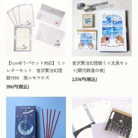
【1cmゆうパケット対応】ミニ
宮沢賢治幻燈館ミニ文具セッ
レターセット 宮沢賢治幻燈
ト[銀河鉄道の夜]
館1998 雨ニモマケズ
2,574円(税込)
396円(税込)