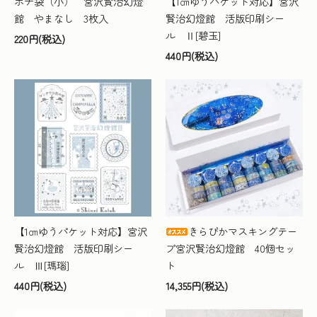
ポチ袋（小） 宮沢賢治幻燈
【1㎝ゆうパケット対応】宮沢
館 やまなし 3枚入
賢治幻燈館 活版印刷シー
ル Ⅱ[碧玉]
220円(税込)
440円(税込)
【1㎝ゆうパケット対応】宮沢
きらぴかマスキングテー
賢治幻燈館 活版印刷シー
プ宮沢賢治幻燈館 40個セッ
ル Ⅲ[瑪瑙]
ト
440円(税込)
14,355円(税込)