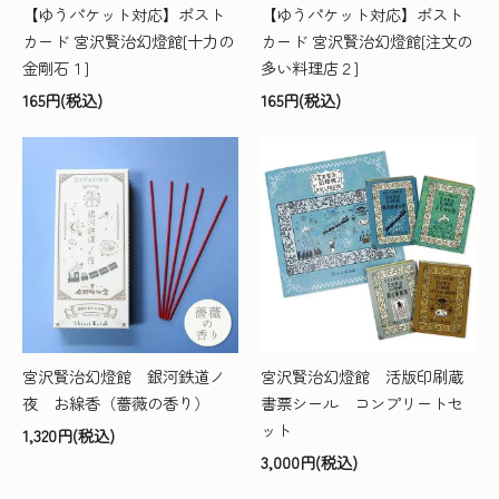
【ゆうパケット対応】ポスト
【ゆうパケット対応】ポスト
カード 宮沢賢治幻燈館[十力の
カード 宮沢賢治幻燈館[注文の
金剛石１]
多い料理店２]
165円(税込)
165円(税込)
宮沢賢治幻燈館 銀河鉄道ノ
宮沢賢治幻燈館 活版印刷蔵
夜 お線香（薔薇の香り）
書票シール コンプリートセ
ット
1,320円(税込)
3,000円(税込)