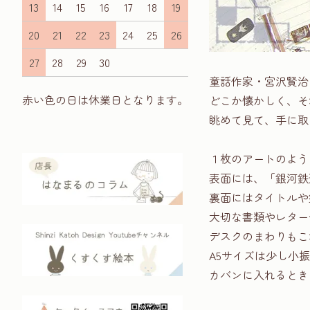
13
14
15
16
17
18
19
20
21
22
23
24
25
26
27
28
29
30
童話作家・宮沢賢治
赤い色の日は休業日となります。
どこか懐かしく、そ
眺めて見て、手に取
１枚のアートのよう
表面には、「銀河鉄
裏面にはタイトルや
大切な書類やレター
デスクのまわりもこ
A5サイズは少し小
カバンに入れるとき