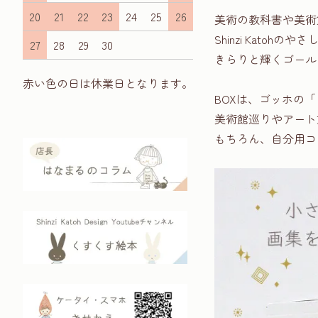
20
21
22
23
24
25
26
美術の教科書や美術
Shinzi Kato
27
28
29
30
きらりと輝くゴール
赤い色の日は休業日となります。
BOXは、ゴッホの
美術館巡りやアート
もちろん、自分用コ