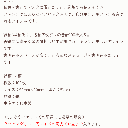
たり、
伝言を書いてデスクに置いたりと、職場でも使えそう♪
ファンにはたまらないブロックメモは、自分用に、ギフトにも喜ば
れるアイテムです。
絵柄は4柄あり、各柄25枚ずつの合計100枚入り。
表紙には豪華な金の箔押し加工が施され、キラリと美しいデザイン
です。
書き込みスペースが広く、いろんなメッセージを書き込みましょ
う！
絵柄：4柄
枚数：100枚
サイズ：90mm×90mm 厚さ：約1㎝
材質：紙
生産国：日本製
＜3㎝ゆうパケットでの配送をご希望の場合＞
ラッピングなし：同サイズの商品で12点まで
入ります。