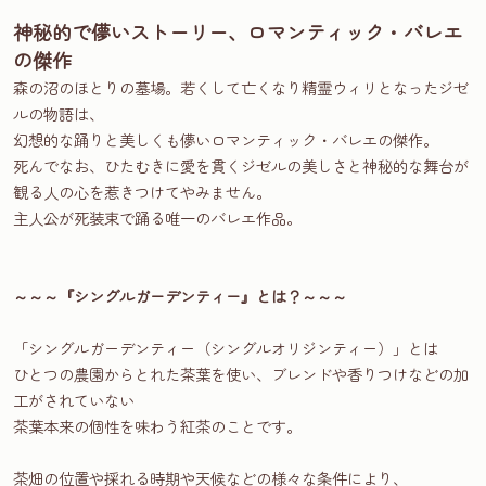
神秘的で儚いストーリー、ロマンティック・バレエ
の傑作
森の沼のほとりの墓場。若くして亡くなり精霊ウィリとなったジゼ
ルの物語は、
幻想的な踊りと美しくも儚いロマンティック・バレエの傑作。
死んでなお、ひたむきに愛を貫くジゼルの美しさと神秘的な舞台が
観る人の心を惹きつけてやみません。
主人公が死装束で踊る唯一のバレエ作品。
～～～『シングルガーデンティー』とは？～～～
「シングルガーデンティー（シングルオリジンティー）」とは
ひとつの農園からとれた茶葉を使い、ブレンドや香りつけなどの加
工がされていない
茶葉本来の個性を味わう紅茶のことです。
茶畑の位置や採れる時期や天候などの様々な条件により、