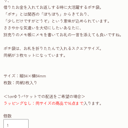
り、
借りたお金を入れてお返しする時に大活躍するポチ袋。
「ポチ」とは関西の「ぼちぼち」からきており、
「少しだけですがどうぞ」という意味が込められています。
ささやかな気遣いを大切にしたいあなたに、
別売りのメモ帳にメモを書いてお礼の一言を添えても良いですね。
ポチ袋は、お札を折りたたんで入れるスクエアサイズ。
同柄が３枚セットになっています。
サイズ：縦84×横84mm
枚数：同柄3枚入り
＜1㎝ゆうパケットでの配送をご希望の場合＞
ラッピングなし：同サイズの商品で16点まで
入ります。
個数