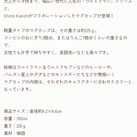
大人から子供まで、幅広い世代に人気の「ウルトラマン」シリーズ
と、
Shinzi Katohがコラボレーションしたマグカップが登場！
軽量タイプのマグカップは、その重さは約225ｇ。
コンビニのおにぎり2個分、またはりんご1個分くらいの重さなの
で、
女性でも片手で持ちやすく、食器洗いなども楽々です。
絵柄はウルトラマン＆ウルトラセブンなどのヒーローや、
バルタン星人やダダなどのモンスターたちなどが勢揃い！
マグカップの内側は、それぞれのキャラクターに合わせたカラーと
なっています。
商品サイズ：直径約9.2×8.6㎝
容量：350ml
重さ：225ｇ
素材：磁器