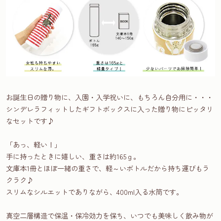
お誕生日の贈り物に、入園・入学祝いに、もちろん自分用に・・・
シンデレラフィットしたギフトボックスに入った贈り物にピッタリ
なセットです♪
「あっ、軽い！」
手に持ったときに嬉しい、重さは約165ｇ。
文庫本1冊とほぼ一緒の重さで、軽～いボトルだから持ち運びもラ
クラク♪
スリムなシルエットでありながら、400ml入る水筒です。
真空二層構造で保温・保冷効力を保ち、いつでも美味しく飲み物が