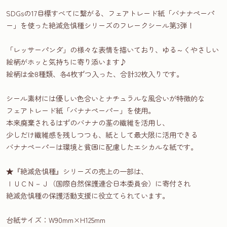
SDGsの17目標すべてに繋がる、フェアトレード紙「バナナペーパ
ー」を使った絶滅危惧種シリーズのフレークシール第3弾！
「レッサーパンダ」の様々な表情を描いており、ゆる～くやさしい
絵柄がホッと気持ちに寄り添います♪
絵柄は全8種類、各4枚ずつ入った、合計32枚入りです。
シール素材には優しい色合いとナチュラルな風合いが特徴的な
フェアトレード紙「バナナペーパー」を使用。
本来廃棄されるはずのバナナの茎の繊維を活用し、
少しだけ繊維感を残しつつも、紙として最大限に活用できる
バナナペーパーは環境と貧困に配慮したエシカルな紙です。
★『絶滅危惧種』シリーズの売上の一部は、
ＩＵＣＮ－Ｊ（国際自然保護連合日本委員会）に寄付され
絶滅危惧種の保護活動支援に役立てられています。
台紙サイズ：W90mm×H125mm