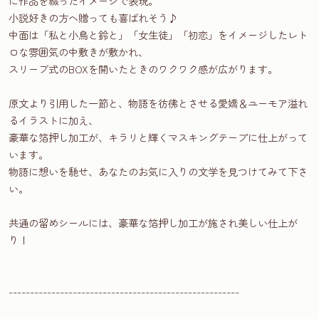
に作品を綴ったイメージで表現。
小説好きの方へ贈っても喜ばれそう♪
中面は「私と小鳥と鈴と」「女生徒」「初恋」をイメージしたレト
ロな雰囲気の中敷きが敷かれ、
スリーブ式のBOXを開いたときのワクワク感が広がります。
原文より引用した一節と、物語を彷彿とさせる愛嬌＆ユーモア溢れ
るイラストに加え、
豪華な箔押し加工が、キラリと輝くマスキングテープに仕上がって
います。
物語に想いを馳せ、あなたのお気に入りの文学を見つけてみて下さ
い。
共通の留めシールには、豪華な箔押し加工が施され美しい仕上が
り！
------------------------------------------------------