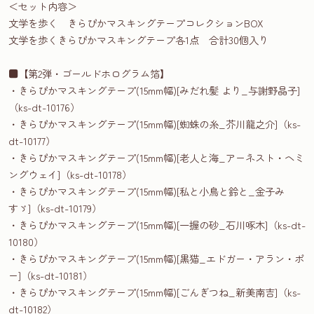
＜セット内容＞
文学を歩く きらぴかマスキングテープコレクションBOX
文学を歩くきらぴかマスキングテープ各1点 合計30個入り
■【第2弾・ゴールドホログラム箔】
・きらぴかマスキングテープ(15mm幅)[みだれ髪 より_与謝野晶子]
（ks-dt-10176）
・きらぴかマスキングテープ(15mm幅)[蜘蛛の糸_芥川龍之介]（ks-
dt-10177）
・きらぴかマスキングテープ(15mm幅)[老人と海_アーネスト・ヘミ
ングウェイ]（ks-dt-10178）
・きらぴかマスキングテープ(15mm幅)[私と小鳥と鈴と_金子み
すゞ]（ks-dt-10179）
・きらぴかマスキングテープ(15mm幅)[一握の砂_石川啄木]（ks-dt-
10180）
・きらぴかマスキングテープ(15mm幅)[黒猫_エドガー・アラン・ポ
ー]（ks-dt-10181）
・きらぴかマスキングテープ(15mm幅)[ごんぎつね_新美南吉]（ks-
dt-10182）