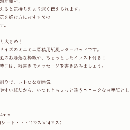
韻が漂い、
えると気持ちをより深く伝えられます。
気を好む方におすすめの
す。
っと大きめ！
サイズのミニミニ原稿用紙風レターパッドです。
風のお洒落な枠線や、ちょっとしたイラスト付き！
時には、縦書きでメッセージを書き込みましょう。
刷りで、レトロな雰囲気。
やすい紙だから、いつもとちょっと違うユニークなお手紙とし
4mm
1シート・・・11マス×14マス）