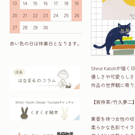
13
14
15
16
17
18
19
20
21
22
23
24
25
26
27
28
29
30
赤い色の日は休業日となります。
Shinzi Kato
優しさや可愛らしさ
作品の世界観に寄り
【宵待草/竹久夢二
黄昏を待つ女性の切
柔らかな色彩でイラ