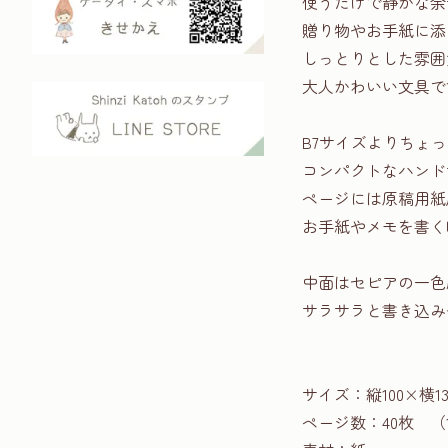
使うだけで静かな余
贈り物やお手紙に添
しっとりとした雰囲
大人かわいい文具で
B7サイズよりちょ
コンパクトなハンド
ページには原稿用紙
お手紙やメモを書く
中面はセピアの一色
サラサラと書き込み
サイズ：縦100×横13
ページ数：40枚 （