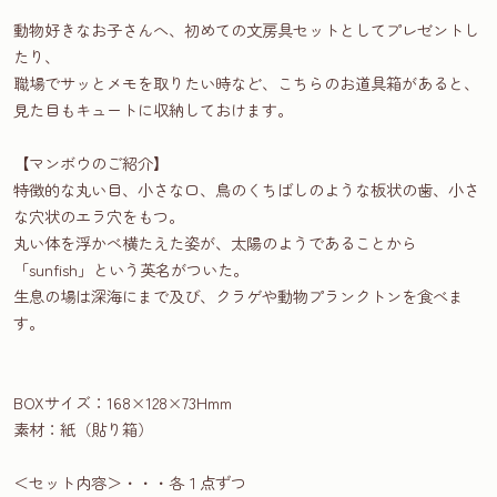
動物好きなお子さんへ、初めての文房具セットとしてプレゼントし
たり、
職場でサッとメモを取りたい時など、こちらのお道具箱があると、
見た目もキュートに収納しておけます。
【マンボウのご紹介】
特徴的な丸い目、小さな口、鳥のくちばしのような板状の歯、小さ
な穴状のエラ穴をもつ。
丸い体を浮かべ横たえた姿が、太陽のようであることから
「sunfish」という英名がついた。
生息の場は深海にまで及び、クラゲや動物プランクトンを食べま
す。
BOXサイズ：168×128×73Hmm
素材：紙（貼り箱）
＜セット内容＞・・・各１点ずつ