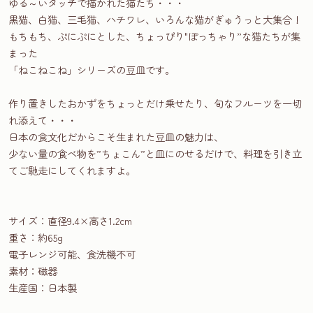
ゆる～いタッチで描かれた猫たち・・・
黒猫、白猫、三毛猫、ハチワレ、いろんな猫がぎゅうっと大集合！
もちもち、ぷにぷにとした、ちょっぴり"ぽっちゃり”な猫たちが集
まった
「ねこねこね」シリーズの豆皿です。
作り置きしたおかずをちょっとだけ乗せたり、旬なフルーツを一切
れ添えて・・・
日本の食文化だからこそ生まれた豆皿の魅力は、
少ない量の食べ物を”ちょこん”と皿にのせるだけで、料理を引き立
てご馳走にしてくれますよ。
サイズ：直径9.4×高さ1.2cm
重さ：約65g
電子レンジ可能、食洗機不可
素材：磁器
生産国：日本製