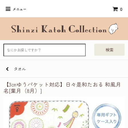
0
メニュー
検索
タオル
【3㎝ゆうパケット対応】日々是和たおる 和風月
名[葉月（8月）]