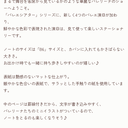
まるで舞台を客席から見ているかのような華麗なバレリーナのショ
ーへようこそ。
「バレエシアター」シリーズに、新しく4つのバレエ演目が加わ
り、
鮮やかな色彩で表現された演目は、見て使って楽しいステーショナ
リーです。
ノートのサイズは「B6」サイズと、カバンに入れてもかさばらない
大きさ。
お出かけ時でも一緒に持ち歩きしやすいのが嬉しい♪
表紙は艶感のないマットな仕上がり。
賑やかな色合いの表紙で、サラッとした手触りの紙を使用していま
す。
中のページは罫線付きだから、文字が書き込みやすく、
バレリーナたちのミニイラストがついているので、
ノートをとるのも楽しくなりそう♪