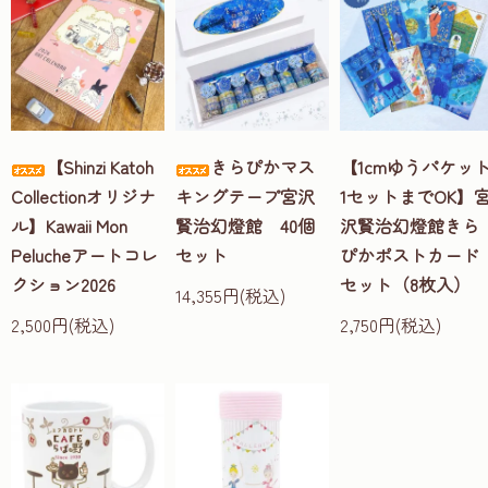
【Shinzi Katoh
きらぴかマス
【1cmゆうパケッ
Collectionオリジナ
キングテープ宮沢
1セットまでOK】
ル】Kawaii Mon
賢治幻燈館 40個
沢賢治幻燈館きら
Pelucheアートコレ
セット
ぴかポストカード
クション2026
セット（8枚入）
14,355円(税込)
2,500円(税込)
2,750円(税込)