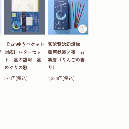
ト
【1cmゆうパケット
宮沢賢治幻燈館
宮
対応】レターセッ
銀河鉄道ノ夜 お
ト 星の銀河 星
線香（りんごの香
めぐりの歌
り）
594円(税込)
1,320円(税込)