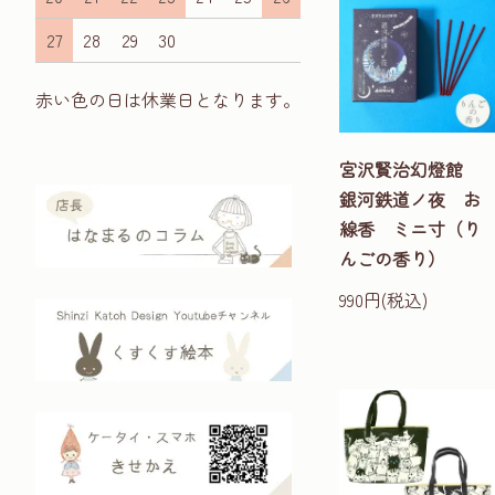
27
28
29
30
赤い色の日は休業日となります。
宮沢賢治幻燈館
銀河鉄道ノ夜 お
線香 ミニ寸（り
んごの香り）
990円(税込)