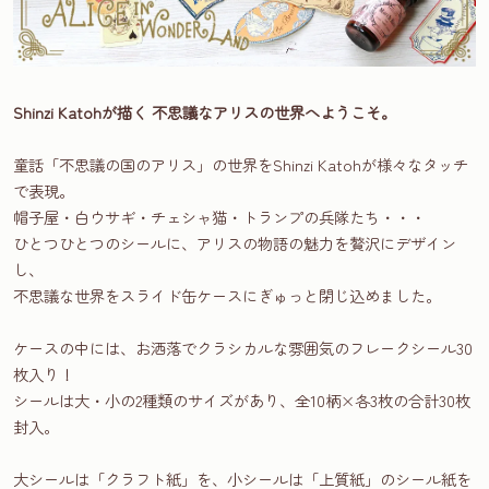
Shinzi Katohが描く 不思議なアリスの世界へようこそ。
童話「不思議の国のアリス」の世界をShinzi Katohが様々なタッチ
で表現。
帽子屋・白ウサギ・チェシャ猫・トランプの兵隊たち・・・
ひとつひとつのシールに、アリスの物語の魅力を贅沢にデザイン
し、
不思議な世界をスライド缶ケースにぎゅっと閉じ込めました。
ケースの中には、お洒落でクラシカルな雰囲気のフレークシール30
枚入り！
シールは大・小の2種類のサイズがあり、全10柄×各3枚の合計30枚
封入。
大シールは「クラフト紙」を、小シールは「上質紙」のシール紙を