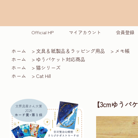
Official HP
マイアカウント
会員登録
ホーム
>
文具＆紙製品＆ラッピング用品
>
メモ帳
ホーム
>
ゆうパケット対応商品
ホーム
>
猫シリーズ
ホーム
>
Cat Hill
【3cmゆう