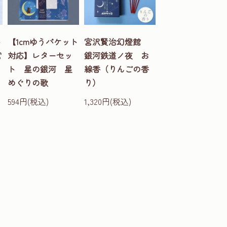
ト
【1cmゆうパケット
宮沢賢治幻燈館
宮
対応】レターセッ
銀河鉄道ノ夜 お
ト 星の銀河 星
線香（りんごの香
めぐりの歌
り）
594円(税込)
1,320円(税込)