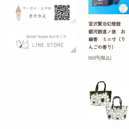
宮沢賢治幻燈館
銀河鉄道ノ夜 お
線香 ミニ寸（り
んごの香り）
990円(税込)