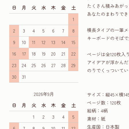
たくさん積みあがっ
日
月
火
水
木
金
土
あなたのまわりでき
1
横長タイプの一筆メ
2
3
4
5
6
7
8
キーボードのそばで
9
10
11
12
13
14
15
16
17
18
19
20
21
22
ページは全120枚入
アイデアが浮かんだ
23
24
25
26
27
28
29
のりでくっついてい
30
31
2026年9月
サイズ：縦45×横14
ページ数：120枚
日
月
火
水
木
金
土
絵柄：4柄
1
2
3
4
5
素材：紙
生産国：日本製
6
7
8
9
10
11
12