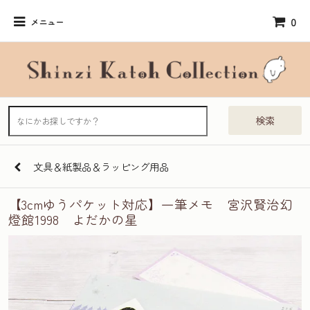
0
メニュー
検索
文具＆紙製品＆ラッピング用品
【3cmゆうパケット対応】一筆メモ 宮沢賢治幻
燈館1998 よだかの星