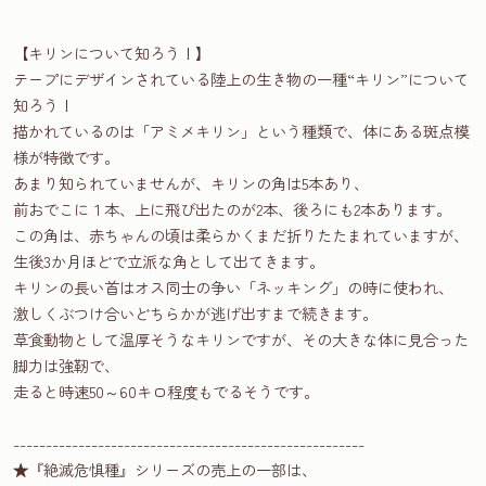
【キリンについて知ろう！】
テープにデザインされている陸上の生き物の一種“キリン”について
知ろう！
描かれているのは「アミメキリン」という種類で、体にある斑点模
様が特徴です。
あまり知られていませんが、キリンの角は5本あり、
前おでこに１本、上に飛び出たのが2本、後ろにも2本あります。
この角は、赤ちゃんの頃は柔らかくまだ折りたたまれていますが、
生後3か月ほどで立派な角として出てきます。
キリンの長い首はオス同士の争い「ネッキング」の時に使われ、
激しくぶつけ合いどちらかが逃げ出すまで続きます。
草食動物として温厚そうなキリンですが、その大きな体に見合った
脚力は強靭で、
走ると時速50～60キロ程度もでるそうです。
------------------------------------------------------
★『絶滅危惧種』シリーズの売上の一部は、