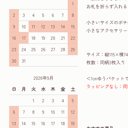
1
お札を折らず入れる
2
3
4
5
6
7
8
小さいサイズのポチ
9
10
11
12
13
14
15
小さなアクセサリー
16
17
18
19
20
21
22
23
24
25
26
27
28
29
サイズ：縦115×横7
30
31
枚数：同柄3枚入り
2026年9月
＜1㎝ゆうパケット
ラッピングなし：同
日
月
火
水
木
金
土
1
2
3
4
5
6
7
8
9
10
11
12
13
14
15
16
17
18
19