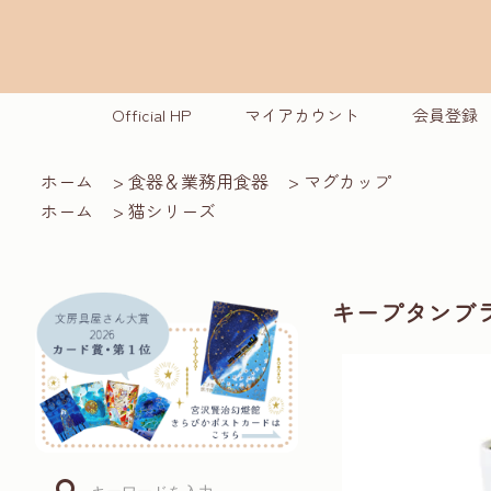
Official HP
マイアカウント
会員登録
ホーム
>
食器＆業務用食器
>
マグカップ
ホーム
>
猫シリーズ
キープタンブ