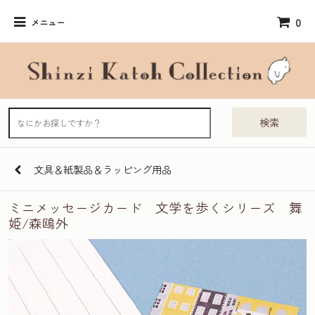
0
メニュー
検索
文具＆紙製品＆ラッピング用品
ミニメッセージカード 文学を歩くシリーズ 舞
姫/森鴎外