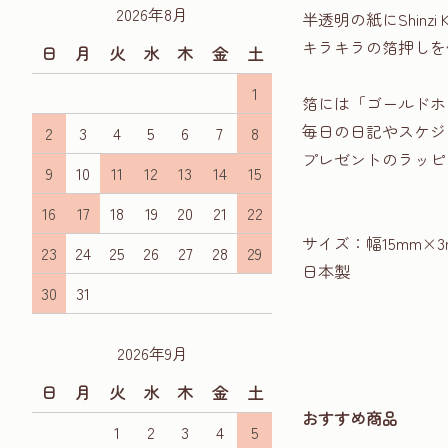
2026年8月
半透明の紙にShinz
キラキラの箔押しを
日
月
火
水
木
金
土
1
箔には「ゴールドホ
毎日の日記やスケジ
2
3
4
5
6
7
8
プレゼントのラッピ
9
10
11
12
13
14
15
16
17
18
19
20
21
22
サイズ：幅15mm×3
23
24
25
26
27
28
29
日本製
30
31
2026年9月
日
月
火
水
木
金
土
おすすめ商品
1
2
3
4
5