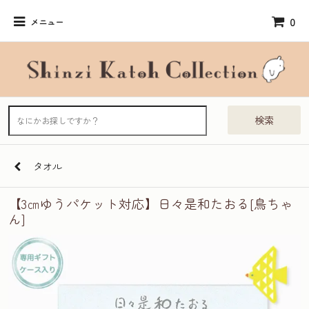
0
メニュー
検索
タオル
【3㎝ゆうパケット対応】日々是和たおる[鳥ちゃ
ん]