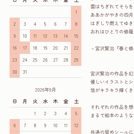
雲はちぎれてそらを
1
ああかがやきの四月
はぎしり燃えてゆき
2
3
4
5
6
7
8
おれはひとりの修羅
9
10
11
12
13
14
15
16
17
18
19
20
21
22
－宮沢賢治『春と修
23
24
25
26
27
28
29
30
31
宮沢賢治の作品を幻
優しいイラストとシ
2026年9月
箔がキラキラ輝くき
日
月
火
水
木
金
土
それぞれの作品を想
1
2
3
4
5
まるで絵本のような
6
7
8
9
10
11
12
共通の留めシールに