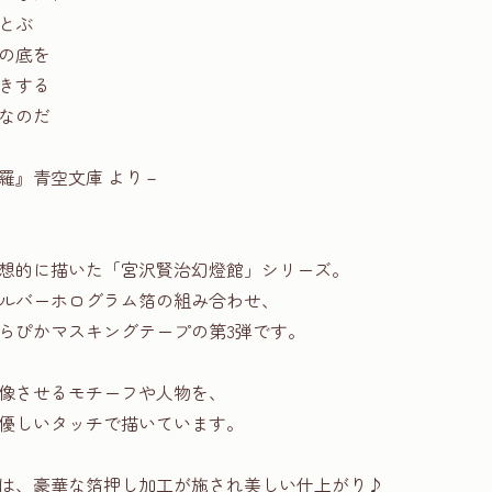
とぶ
の底を
きする
なのだ
羅』青空文庫 より－
想的に描いた「宮沢賢治幻燈館」シリーズ。
ルバーホログラム箔の組み合わせ、
らぴかマスキングテープの第3弾です。
像させるモチーフや人物を、
優しいタッチで描いています。
は、豪華な箔押し加工が施され美しい仕上がり♪