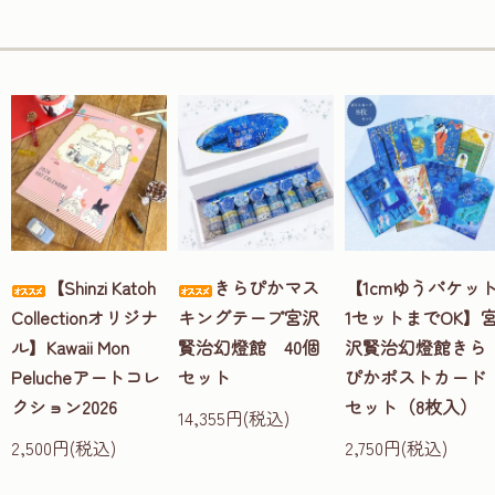
【Shinzi Katoh
きらぴかマス
【1cmゆうパケッ
Collectionオリジナ
キングテープ宮沢
1セットまでOK】
ル】Kawaii Mon
賢治幻燈館 40個
沢賢治幻燈館きら
Pelucheアートコレ
セット
ぴかポストカード
クション2026
セット（8枚入）
14,355円(税込)
2,500円(税込)
2,750円(税込)