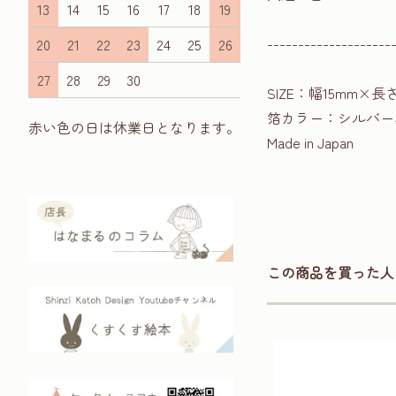
13
14
15
16
17
18
19
--------------------
20
21
22
23
24
25
26
27
28
29
30
SIZE：幅15mm×長
箔カラー：シルバー
赤い色の日は休業日となります。
Made in Japan
この商品を買った人