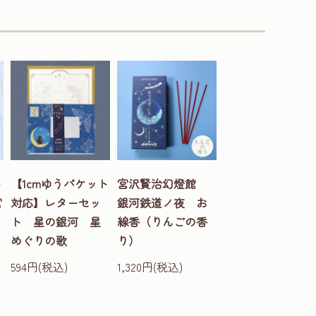
ト
【1cmゆうパケット
宮沢賢治幻燈館
宮
対応】レターセッ
銀河鉄道ノ夜 お
ト 星の銀河 星
線香（りんごの香
めぐりの歌
り）
594円(税込)
1,320円(税込)