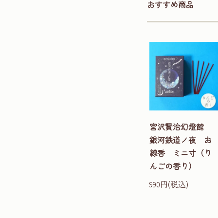
おすすめ商品
宮沢賢治幻燈館
銀河鉄道ノ夜 お
線香 ミニ寸（り
んごの香り）
990円(税込)