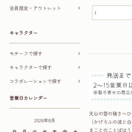
会員限定・アウトレット
キャラクター
モチーフで探す
キャラクターで探す
コラボレーションで探す
営業日カレンダー
天山の雪の稜さへひ
2026年8月
（かげろふの波と白
まことのことばはう
日
月
火
水
木
金
土