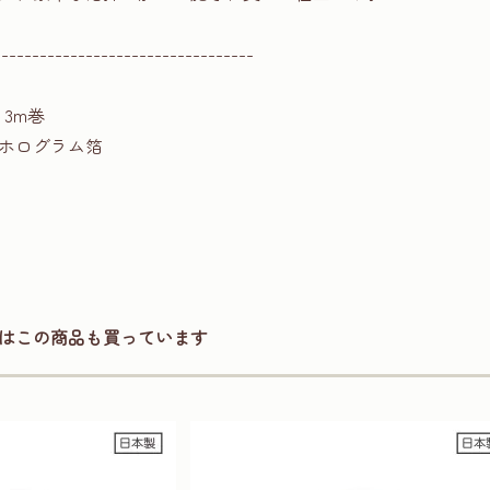
----------------------------------
さ3m巻
ホログラム箔
はこの商品も買っています