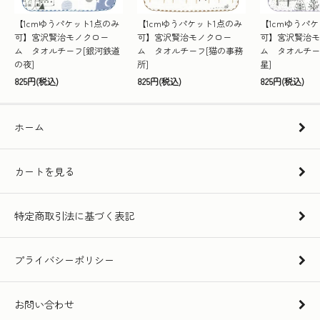
【1cmゆうパケット1点のみ
【1cmゆうパケット1点のみ
【1cmゆうパケ
可】宮沢賢治モノクロー
可】宮沢賢治モノクロー
可】宮沢賢治モ
ム タオルチーフ[銀河鉄道
ム タオルチーフ[猫の事務
ム タオルチー
の夜]
所]
星]
825円(税込)
825円(税込)
825円(税込)
ホーム
カートを見る
特定商取引法に基づく表記
プライバシーポリシー
お問い合わせ