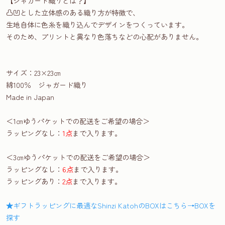
【ジャガード織りとは？】
凸凹とした立体感のある織り方が特徴で、
生地自体に色糸を織り込んでデザインをつくっています。
そのため、プリントと異なり色落ちなどの心配がありません。
サイズ：23×23㎝
綿100％ ジャガード織り
Made in Japan
＜1㎝ゆうパケットでの配送をご希望の場合＞
ラッピングなし：
1点
まで入ります。
＜3㎝ゆうパケットでの配送をご希望の場合＞
ラッピングなし：
6点
まで入ります。
ラッピングあり：
2点
まで入ります。
★ギフトラッピングに最適なShinzi KatohのBOXはこちら→BOXを
探す