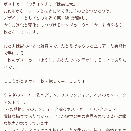
ポストカードのラインナップは無限大。
2019年からコツコツと描きためてきたそのひとつひとつは、
デザイナーとして５０年近く第一線で活躍し、
今なお進化と変化をしつづけるシンジカトウの「今」を切り抜く一
枚となっています。
たとえば街の小さな雑貨店で、たとえばふらっと立ち寄った美術館
で手にする
一枚のポストカードように、あなたの心を豊かにするモノでありた
いです。
こころがときめく一枚を探してみましょう！
うさぎのマイル、猫のグリム、リスのソフィア、イヌのカント、ク
マのトミー。
5匹の動物たちのアンティーク調なポストカードコレクション。
繊細な描写でありながら、どこか絵本の中の世界も思わせる不思議
な魅力が詰まっています。
スケッチブックにそのまま描いたような柔らかい線や、動物たちの