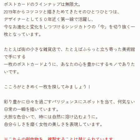
ポストカードのラインナップは無限大。
2019年からコツコツと描きためてきたそのひとつひとつは、
デザイナーとして５０年近く第一線で活躍し、
今なお進化と変化をしつづけるシンジカトウの「今」を切り抜く一
枚となっています。
たとえば街の小さな雑貨店で、たとえばふらっと立ち寄った美術館
で手にする
一枚のポストカードように、あなたの心を豊かにするモノでありた
いです。
こころがときめく一枚を探してみましょう！
彩り豊かに日々を過ごすパリジェンヌにスポットを当て、何気ない
日常の一瞬を描いています。
大胆な色合いで、時には自然に溶け込むように。
自分らしさを磨く女性の美しさを表現しています。
※これらの創作物を、複製することは禁じられています。