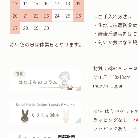
13
14
15
16
17
18
19
20
21
22
23
24
25
26
～お手入れ方法～
・生地に抗菌防臭効
27
28
29
30
・酸素系漂白剤はご
・匂いが気になる場合
赤い色の日は休業日となります。
材質：綿84% レー
サイズ：18x18cm
made in Japan
＜1㎝ゆうパケット
ラッピングなし：
2
ラッピングあり：
不