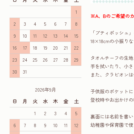
1
※A、Bのご希望の
2
3
4
5
6
7
8
「プティポッシュ」
9
10
11
12
13
14
15
18×18cmの小振
16
17
18
19
20
21
22
タオルチーフの生地
23
24
25
26
27
28
29
手を拭いたり、小さ
30
31
また、クラビオンは
2026年9月
子供服のポケットに
登校時やお出かけの
日
月
火
水
木
金
土
1
2
3
4
5
裏面には名前を書い
幼稚園や保育園で使
6
7
8
9
10
11
12