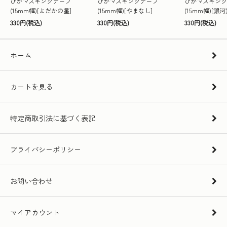
ぴかマスキングテープ
ぴかマスキングテープ
ぴかマスキング
(15mm幅)[よだかの星]
(15mm幅)[やまなし]
(15mm幅)[銀
330円(税込)
330円(税込)
330円(税込)
ホーム
カートを見る
特定商取引法に基づく表記
プライバシーポリシー
お問い合わせ
マイアカウント