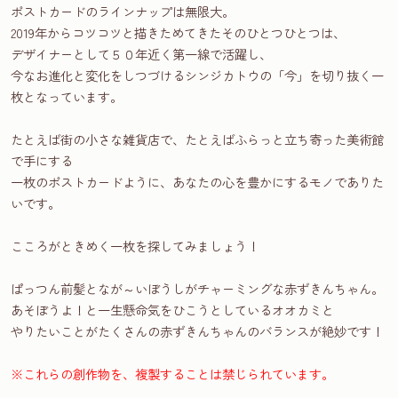
ポストカードのラインナップは無限大。
2019年からコツコツと描きためてきたそのひとつひとつは、
デザイナーとして５０年近く第一線で活躍し、
今なお進化と変化をしつづけるシンジカトウの「今」を切り抜く一
枚となっています。
たとえば街の小さな雑貨店で、たとえばふらっと立ち寄った美術館
で手にする
一枚のポストカードように、あなたの心を豊かにするモノでありた
いです。
こころがときめく一枚を探してみましょう！
ぱっつん前髪となが～いぼうしがチャーミングな赤ずきんちゃん。
あそぼうよ！と一生懸命気をひこうとしているオオカミと
やりたいことがたくさんの赤ずきんちゃんのバランスが絶妙です！
※これらの創作物を、複製することは禁じられています。