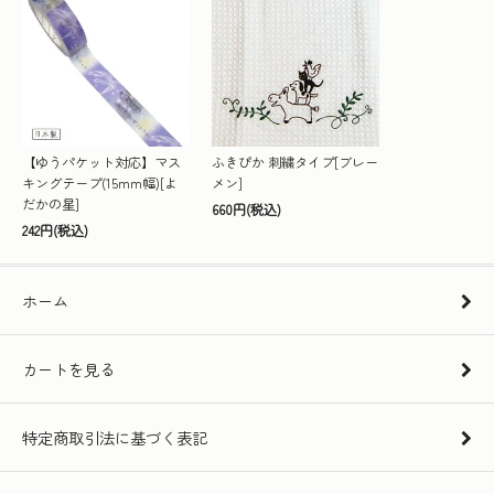
【ゆうパケット対応】マス
ふきぴか 刺繍タイプ[ブレー
キングテープ(15mm幅)[よ
メン]
だかの星]
660円(税込)
242円(税込)
ホーム
カートを見る
特定商取引法に基づく表記