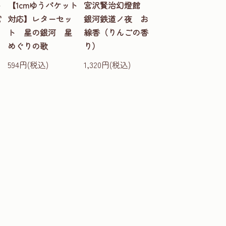
ト
【1cmゆうパケット
宮沢賢治幻燈館
宮
対応】レターセッ
銀河鉄道ノ夜 お
ト 星の銀河 星
線香（りんごの香
めぐりの歌
り）
594円(税込)
1,320円(税込)