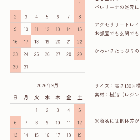
1
バレリーナの足元に
2
3
4
5
6
7
8
アクセサリートレイ
9
10
11
12
13
14
15
お部屋でも玄関でも
16
17
18
19
20
21
22
かわいさたっぷりの
23
24
25
26
27
28
29
30
31
--------------------
2026年9月
サイズ：高さ130×横
素材：樹脂（レジン
日
月
火
水
木
金
土
1
2
3
4
5
※商品には個体差が
6
7
8
9
10
11
12
13
14
15
16
17
18
19