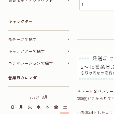
会員限定・アウトレット
キャラクター
モチーフで探す
キャラクターで探す
コラボレーションで探す
営業日カレンダー
キュートなバレリー
2026年8月
360度どこから見
日
月
火
水
木
金
土
白を基調としたレリ