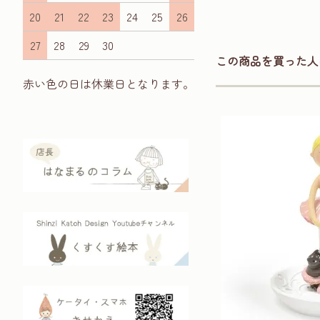
20
21
22
23
24
25
26
27
28
29
30
この商品を買った人
赤い色の日は休業日となります。