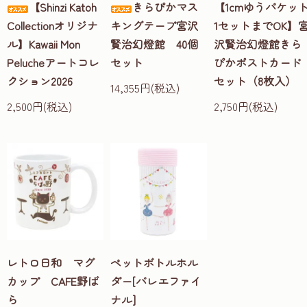
【Shinzi Katoh
きらぴかマス
【1cmゆうパケッ
Collectionオリジナ
キングテープ宮沢
1セットまでOK】
ル】Kawaii Mon
賢治幻燈館 40個
沢賢治幻燈館きら
Pelucheアートコレ
セット
ぴかポストカード
クション2026
セット（8枚入）
14,355円(税込)
2,500円(税込)
2,750円(税込)
レトロ日和 マグ
ペットボトルホル
カップ CAFE野ば
ダー[バレエファイ
ら
ナル]