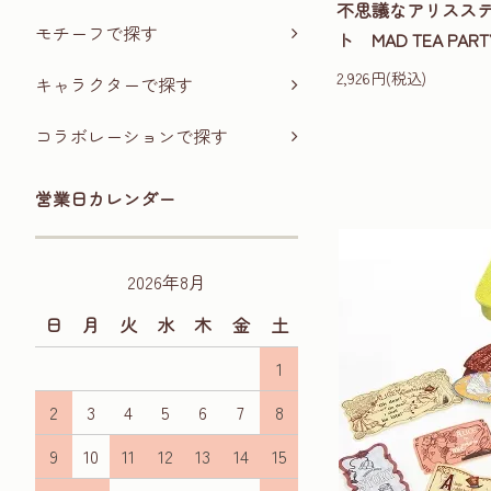
不思議なアリスス
モチーフで探す
ト MAD TEA PA
2,926円(税込)
キャラクターで探す
コラボレーションで探す
営業日カレンダー
2026年8月
日
月
火
水
木
金
土
1
2
3
4
5
6
7
8
9
10
11
12
13
14
15