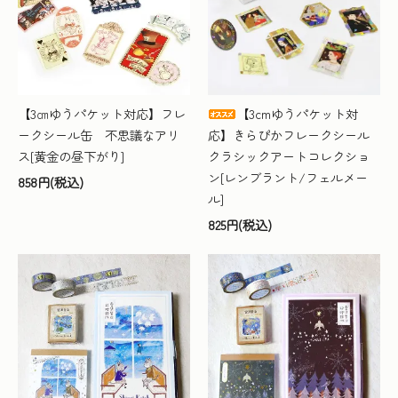
【3㎝ゆうパケット対応】フレ
【3cmゆうパケット対
ークシール缶 不思議なアリ
応】きらぴかフレークシール
ス[黄金の昼下がり]
クラシックアートコレクショ
ン[レンブラント/フェルメー
858円(税込)
ル]
825円(税込)