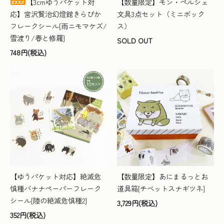
【3cmゆうパケット対
【数量限定】モン・ペルシェ
応】宮沢賢治幻燈館きらぴか
文具3点セット（ミニボック
フレークシール[雨ニモマケズ/
ス）
雪渡り/春と修羅]
SOLD OUT
748円(税込)
【ゆうパケット対応】絶滅危
【数量限定】あにまるっとお
惧種バナナペーパーフレーク
道具箱[チベットスナギツネ]
シール[陸の絶滅危惧種2]
3,729円(税込)
352円(税込)