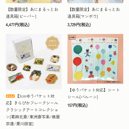
【数量限定】あにまるっとお
【数量限定】あにまるっとお
道具箱[ビーバー]
道具箱[マンボウ]
4,477円(税込)
3,729円(税込)
【ゆうパケット対応】シート
【3cmゆうパケット対
シール[バルーン]
応】きらぴかフレークシール
157円(税込)
クラシックアートコレクショ
ン[葛飾北斎/東洲斎写楽/俵屋
宗達/菱川師宣]